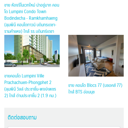
ขาย ห้องรีโนเวทใหม่ น่าอยู่มาก คอน
โด Lumpini Condo Town
Bodindecha - Ramkhamhaeng
(ลุมพินี คอนโดทาวน์ บดินทรเดชา-
รามคำแหง) ใกล้ รร.บดินทร์เดชา
ขายคอนโด Lumpini Ville
Prachachuen-Phongphet 2
ขาย คอนโด Blocs 77 (บลอคส์ 77)
(ลุมพินี วิลล์ ประชาชื่น-พงษ์เพชร
ใกล้ BTS อ่อนนุช
2) ใกล้ ด่านประชาชื่น 2 (1.9 กม.)
ติดต่อสอบถาม