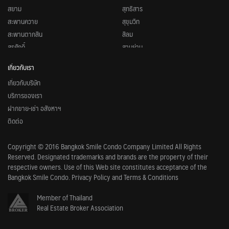
สยาม
สุทธิสาร
สะพานควาย
สุขุมวิท
สะพานตากสิน
สีลม
สุรศักดิ์
สามย่าน
หมอชิต
สวนจตุจักร
เกี่ยวกับเรา
อนุสาวรีย์ชัยสมรภูมิ
ศูนย์วัฒนธรรมแห่งประเทศไทย
เกี่ยวกับบริษัท
อารีย์
ศูนย์การประชุมแห่งชาติสิริกิติ์
บริการของเรา
อุดมสุข
ลุมพินี
ฝากขาย-เช่า อสังหาฯ
อโศก
ลาดพร้าว
ติดต่อ
อ่อนนุช
รัชดาภิเษก
เพลินจิต
พหลโยธิน
Copyright © 2016 Bangkok Smile Condo Company Limited All Rights
เอกมัย
พระราม 9
Reserved. Designated trademarks and brands are the property of their
แบริ่ง
บางโพ
respective owners. Use of this Web site constitutes acceptance of the
ศาลาแดง
บางซื่อ
Bangkok Smile Condo. Privacy Policy and Terms & Conditions
วุฒากาศ
คลองเตย
Member of Thailand
วงเวียนใหญ่
เพชรบุรี
Real Estate Broker Association
ชิดลม
ช่องนนทรี