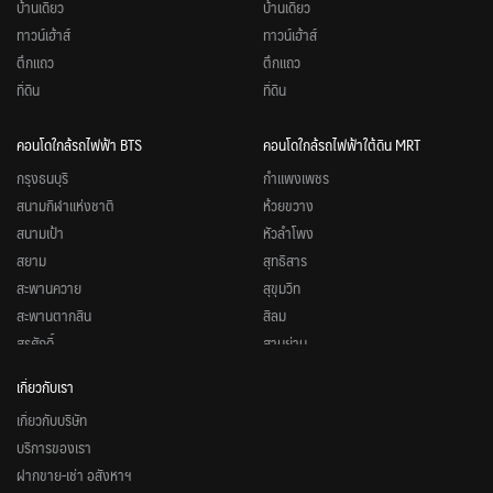
บ้านเดี่ยว
บ้านเดี่ยว
ทาวน์เฮ้าส์
ทาวน์เฮ้าส์
ตึกแถว
ตึกแถว
ที่ดิน
ที่ดิน
คอนโดใกล้รถไฟฟ้า BTS
คอนโดใกล้รถไฟฟ้าใต้ดิน MRT
กรุงธนบุรี
กำแพงเพชร
สนามกีฬาแห่งชาติ
ห้วยขวาง
สนามเป้า
หัวลำโพง
สยาม
สุทธิสาร
สะพานควาย
สุขุมวิท
สะพานตากสิน
สีลม
สุรศักดิ์
สามย่าน
หมอชิต
สวนจตุจักร
เกี่ยวกับเรา
อนุสาวรีย์ชัยสมรภูมิ
ศูนย์วัฒนธรรมแห่งประเทศไทย
เกี่ยวกับบริษัท
อารีย์
ศูนย์การประชุมแห่งชาติสิริกิติ์
บริการของเรา
อุดมสุข
ลุมพินี
ฝากขาย-เช่า อสังหาฯ
อโศก
ลาดพร้าว