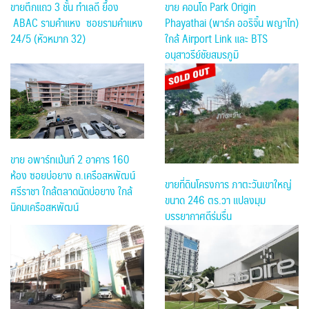
ขาย คอนโด Park Origin
ขายตึกแถว 3 ชั้น ทำเลดี ยื้อง
Phayathai (พาร์ค ออริจิ้น พญาไท)
ABAC รามคำแหง ซอยรามคำแหง
ใกล้ Airport Link และ BTS
24/5 (หัวหมาก 32)
อนุสาวรีย์ชัยสมรภูมิ
ขาย อพาร์ทเม้นท์ 2 อาคาร 160
ห้อง ซอยบ่อยาง ถ.เครือสหพัฒน์
ขายที่ดินโครงการ ภาตะวันเขาใหญ่
ศรีราชา ใกล้ตลาดนัดบ่อยาง ใกล้
ขนาด 246 ตร.วา แปลงมุม
นิคมเครือสหพัฒน์
บรรยากาศดีร่มรื่น