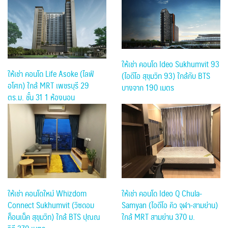
ให้เช่า คอนโด Ideo Sukhumvit 93
ให้เช่า คอนโด Life Asoke (ไลฟ์
(ไอดีโอ สุขุมวิท 93) ใกล้กับ BTS
อโศก) ใกล้ MRT เพชรบุรี 29
บางจาก 190 เมตร
ตร.ม. ชั้น 31 1 ห้องนอน
ให้เช่า คอนโดใหม่ Whizdom
ให้เช่า คอนโด Ideo Q Chula-
Connect Sukhumvit (วิซดอม
Samyan (ไอดีโอ คิว จุฬา-สามย่าน)
ค็อนเน็ค สุขุมวิท) ใกล้ BTS ปุณณ
ใกล้ MRT สามย่าน 370 ม.