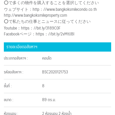
⭕️で多くの物件を購入することを選択してください
ウェブサイト：http：//www.bangkoksmilecondo.co.th
http://www.bangkoksmileproperty.com
⭕️で私たちの仕事とニュースに従ってください
Youtube：https：//bit.ly/3189C0F
Facebookページ：https：//bit.ly/2vMtUBl
รายละเอียดอสังหาฯ
ประเภทอสังหาฯ :
คอนโด
รหัสอสังหาฯ :
BSC2020121753
ชั้นที่ :
8
ขนาด :
89 ตร.ม.
ห้องนอน :
2 ห้องนอน 2 ห้องน้ำ