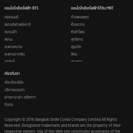
คอนโดใกล้รถไฟฟ้า BTS
คอนโดใกล้รถไฟฟ้าใต้ดิน MRT
กรุงธนบุรี
กำแพงเพชร
สนามกีฬาแห่งชาติ
ห้วยขวาง
สนามเป้า
หัวลำโพง
สยาม
สุทธิสาร
สะพานควาย
สุขุมวิท
สะพานตากสิน
สีลม
สุรศักดิ์
สามย่าน
หมอชิต
สวนจตุจักร
เกี่ยวกับเรา
อนุสาวรีย์ชัยสมรภูมิ
ศูนย์วัฒนธรรมแห่งประเทศไทย
เกี่ยวกับบริษัท
อารีย์
ศูนย์การประชุมแห่งชาติสิริกิติ์
บริการของเรา
อุดมสุข
ลุมพินี
ฝากขาย-เช่า อสังหาฯ
อโศก
ลาดพร้าว
ติดต่อ
อ่อนนุช
รัชดาภิเษก
เพลินจิต
พหลโยธิน
Copyright © 2016 Bangkok Smile Condo Company Limited All Rights
เอกมัย
พระราม 9
Reserved. Designated trademarks and brands are the property of their
แบริ่ง
บางโพ
respective owners. Use of this Web site constitutes acceptance of the