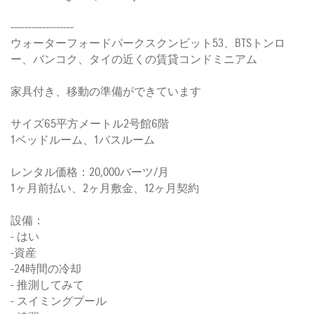
------------------
ウォーターフォードパークスクンビット53、BTSトンロ
ー、バンコク、タイの近くの賃貸コンドミニアム
家具付き、移動の準備ができています
サイズ65平方メートル2号館6階
1ベッドルーム、1バスルーム
レンタル価格：20,000バーツ/月
1ヶ月前払い、2ヶ月敷金、12ヶ月契約
設備：
- はい
-資産
-24時間の冷却
- 推測してみて
- スイミングプール