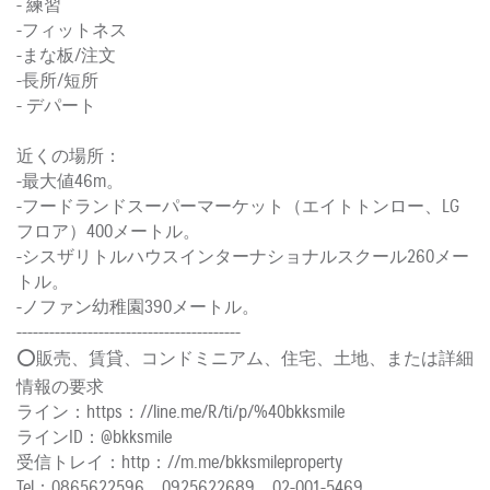
- 練習
-フィットネス
-まな板/注文
-長所/短所
- デパート
近くの場所：
-最大値46m。
-フードランドスーパーマーケット（エイトトンロー、LG
フロア）400メートル。
-シスザリトルハウスインターナショナルスクール260メー
トル。
-ノファン幼稚園390メートル。
-----------------------------------------
⭕️販売、賃貸、コンドミニアム、住宅、土地、または詳細
情報の要求
ライン：https：//line.me/R/ti/p/%40bkksmile
ラインID：@bkksmile
受信トレイ：http：//m.me/bkksmileproperty
Tel：0865622596、0925622689、02-001-5469