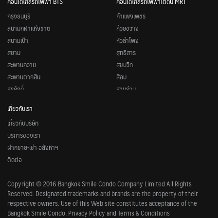
คอนโดใกล้รถไฟฟ้า BTS
คอนโดใกล้รถไฟฟ้าใต้ดิน MRT
กรุงธนบุรี
กำแพงเพชร
สนามกีฬาแห่งชาติ
ห้วยขวาง
สนามเป้า
หัวลำโพง
สยาม
สุทธิสาร
สะพานควาย
สุขุมวิท
สะพานตากสิน
สีลม
สุรศักดิ์
สามย่าน
หมอชิต
สวนจตุจักร
เกี่ยวกับเรา
อนุสาวรีย์ชัยสมรภูมิ
ศูนย์วัฒนธรรมแห่งประเทศไทย
เกี่ยวกับบริษัท
อารีย์
ศูนย์การประชุมแห่งชาติสิริกิติ์
บริการของเรา
อุดมสุข
ลุมพินี
ฝากขาย-เช่า อสังหาฯ
อโศก
ลาดพร้าว
ติดต่อ
อ่อนนุช
รัชดาภิเษก
เพลินจิต
พหลโยธิน
Copyright © 2016 Bangkok Smile Condo Company Limited All Rights
เอกมัย
พระราม 9
Reserved. Designated trademarks and brands are the property of their
แบริ่ง
บางโพ
respective owners. Use of this Web site constitutes acceptance of the
ศาลาแดง
บางซื่อ
Bangkok Smile Condo. Privacy Policy and Terms & Conditions