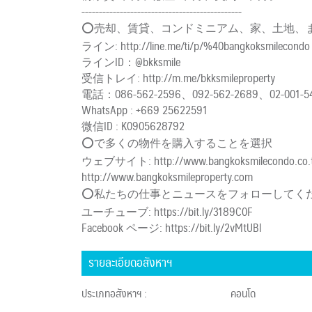
----------------------------------------------
⭕️売却、賃貸、コンドミニアム、家、土地、
ライン: http://line.me/ti/p/%40bangkoksmilecondo
ラインID：@bkksmile
受信トレイ: http://m.me/bkksmileproperty
電話：086-562-2596、092-562-2689、02-001-5
WhatsApp : +669 25622591
微信ID : K0905628792
⭕️で多くの物件を購入することを選択
ウェブサイト: http://www.bangkoksmilecondo.co.
http://www.bangkoksmileproperty.com
⭕️私たちの仕事とニュースをフォローしてく
ユーチューブ: https://bit.ly/3189C0F
Facebook ページ: https://bit.ly/2vMtUBl
รายละเอียดอสังหาฯ
ประเภทอสังหาฯ :
คอนโด