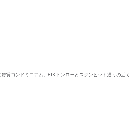
 の賃貸コンドミニアム、BTS トンローとスクンビット通りの近