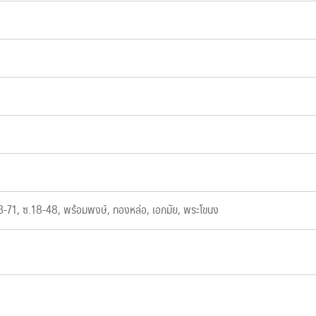
23-71, ซ.18-48, พร้อมพงษ์, ทองหล่อ, เอกมัย, พระโขนง