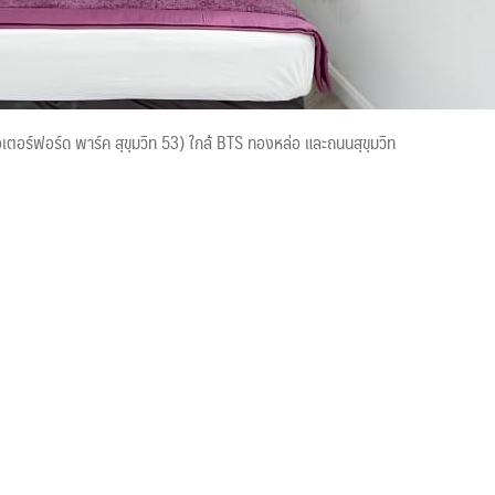
ตอร์ฟอร์ด พาร์ค สุขุมวิท 53) ใกล้ BTS ทองหล่อ และถนนสุขุมวิท