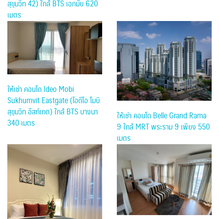
สุขุมวิท 42) ใกล้ BTS เอกมัย 620
เมตร
ให้เช่า คอนโด Ideo Mobi
Sukhumvit Eastgate (ไอดีโอ โมบิ
สุขุมวิท อีสท์เกต) ใกล้ BTS บางนา
ให้เช่า คอนโด Belle Grand Rama
340 เมตร
9 ใกล้ MRT พระราม 9 เพียง 550
เมตร