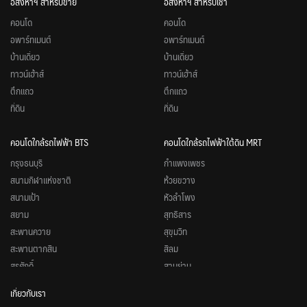
อสังหาฯ สำหรับขาย
อสังหาฯ สำหรับเช่า
คอนโด
คอนโด
อพาร์ทเมนต์
อพาร์ทเมนต์
บ้านเดี่ยว
บ้านเดี่ยว
ทาวน์เฮ้าส์
ทาวน์เฮ้าส์
ตึกแถว
ตึกแถว
ที่ดิน
ที่ดิน
คอนโดใกล้รถไฟฟ้า BTS
คอนโดใกล้รถไฟฟ้าใต้ดิน MRT
กรุงธนบุรี
กำแพงเพชร
สนามกีฬาแห่งชาติ
ห้วยขวาง
สนามเป้า
หัวลำโพง
สยาม
สุทธิสาร
สะพานควาย
สุขุมวิท
สะพานตากสิน
สีลม
สุรศักดิ์
สามย่าน
หมอชิต
สวนจตุจักร
เกี่ยวกับเรา
อนุสาวรีย์ชัยสมรภูมิ
ศูนย์วัฒนธรรมแห่งประเทศไทย