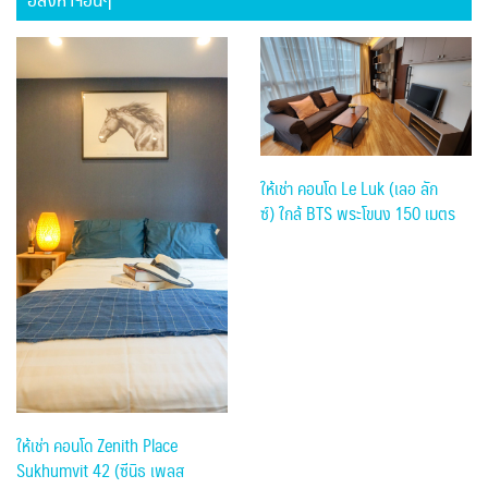
อสังหาฯอื่นๆ
ให้เช่า คอนโด Le Luk (เลอ ลัก
ซ์) ใกล้ BTS พระโขนง 150 เมตร
ให้เช่า คอนโด Zenith Place
Sukhumvit 42 (ซีนิธ เพลส