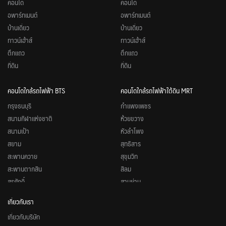
คอนโด
คอนโด
อพาร์ทเมนต์
อพาร์ทเมนต์
บ้านเดี่ยว
บ้านเดี่ยว
ทาวน์เฮ้าส์
ทาวน์เฮ้าส์
ตึกแถว
ตึกแถว
ที่ดิน
ที่ดิน
คอนโดใกล้รถไฟฟ้า BTS
คอนโดใกล้รถไฟฟ้าใต้ดิน MRT
กรุงธนบุรี
กำแพงเพชร
สนามกีฬาแห่งชาติ
ห้วยขวาง
สนามเป้า
หัวลำโพง
สยาม
สุทธิสาร
สะพานควาย
สุขุมวิท
สะพานตากสิน
สีลม
สุรศักดิ์
สามย่าน
หมอชิต
สวนจตุจักร
เกี่ยวกับเรา
อนุสาวรีย์ชัยสมรภูมิ
ศูนย์วัฒนธรรมแห่งประเทศไทย
เกี่ยวกับบริษัท
อารีย์
ศูนย์การประชุมแห่งชาติสิริกิติ์