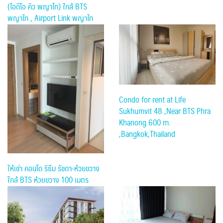
(ไอดีโอ คิว พญาไท) ใกล้ BTS
พญาไท , Airport Link พญาไท
Condo for rent at Life
Sukhumvit 48 ,Near BTS Phra
Khanong 600 m.
,Bangkok,Thailand
ให้เช่า คอนโด ริธึม รัชดา-ห้วยขวาง
ใกล้ BTS ห้วยขวาง 100 เมตร