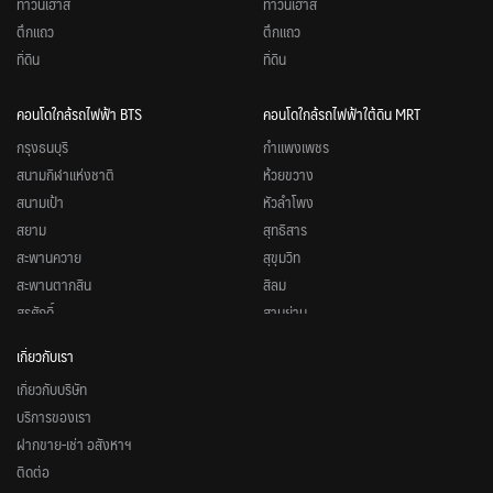
ทาวน์เฮ้าส์
ทาวน์เฮ้าส์
ตึกแถว
ตึกแถว
ที่ดิน
ที่ดิน
คอนโดใกล้รถไฟฟ้า BTS
คอนโดใกล้รถไฟฟ้าใต้ดิน MRT
กรุงธนบุรี
กำแพงเพชร
สนามกีฬาแห่งชาติ
ห้วยขวาง
สนามเป้า
หัวลำโพง
สยาม
สุทธิสาร
สะพานควาย
สุขุมวิท
สะพานตากสิน
สีลม
สุรศักดิ์
สามย่าน
หมอชิต
สวนจตุจักร
เกี่ยวกับเรา
อนุสาวรีย์ชัยสมรภูมิ
ศูนย์วัฒนธรรมแห่งประเทศไทย
เกี่ยวกับบริษัท
อารีย์
ศูนย์การประชุมแห่งชาติสิริกิติ์
บริการของเรา
อุดมสุข
ลุมพินี
ฝากขาย-เช่า อสังหาฯ
อโศก
ลาดพร้าว
ติดต่อ
อ่อนนุช
รัชดาภิเษก