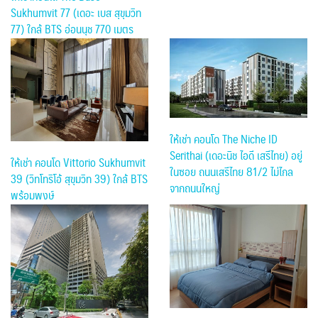
Sukhumvit 77 (เดอะ เบส สุขุมวิท
77) ใกล้ BTS อ่อนนุช 770 เมตร
ให้เช่า คอนโด The Niche ID
Serithai (เดอะนิช ไอดี เสรีไทย) อยู่
ให้เช่า คอนโด Vittorio Sukhumvit
ในซอย ถนนเสรีไทย 81/2 ไม่ไกล
39 (วิทโทริโอ้ สุขุมวิท 39) ใกล้ BTS
จากถนนใหญ่
พร้อมพงษ์