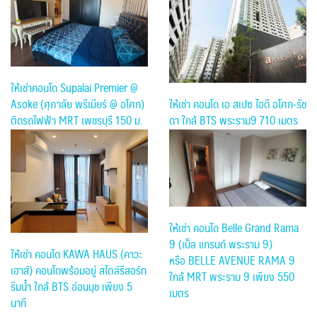
ให้เช่าคอนโด Supalai Premier @
ให้เช่า คอนโด เอ สเปซ ไอดี อโศก-รัช
Asoke (ศุภาลัย พรีเมียร์ @ อโศก)
ดา ใกล้ BTS พระราม9 710 เมตร
ติดรถไฟฟ้า MRT เพชรบุรี 150 ม.
ให้เช่า คอนโด Belle Grand Rama
9 (เบ็ล แกรนด์ พระราม 9)
ให้เช่า คอนโด KAWA HAUS (คาวะ
หรือ BELLE AVENUE RAMA 9
เฮาส์) คอนโดพร้อมอยู่ สไตล์รีสอร์ท
ใกล้ MRT พระราม 9 เพียง 550
ริมน้ำ ใกล้ BTS อ่อนนุช เพียง 5
เมตร
นาที