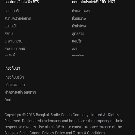
คอนโดใกล้รถไฟฟ้า BTS
คอนโดใกล้รถไฟฟ้าใต้ดิน MRT
กรุงธนบุรี
กำแพงเพชร
สนามกีฬาแห่งชาติ
ห้วยขวาง
สนามเป้า
หัวลำโพง
สยาม
สุทธิสาร
สะพานควาย
สุขุมวิท
สะพานตากสิน
สีลม
สุรศักดิ์
สามย่าน
หมอชิต
สวนจตุจักร
เกี่ยวกับเรา
อนุสาวรีย์ชัยสมรภูมิ
ศูนย์วัฒนธรรมแห่งประเทศไทย
เกี่ยวกับบริษัท
อารีย์
ศูนย์การประชุมแห่งชาติสิริกิติ์
บริการของเรา
อุดมสุข
ลุมพินี
ฝากขาย-เช่า อสังหาฯ
อโศก
ลาดพร้าว
ติดต่อ
อ่อนนุช
รัชดาภิเษก
เพลินจิต
พหลโยธิน
Copyright © 2016 Bangkok Smile Condo Company Limited All Rights
เอกมัย
พระราม 9
Reserved. Designated trademarks and brands are the property of their
แบริ่ง
บางโพ
respective owners. Use of this Web site constitutes acceptance of the
ศาลาแดง
บางซื่อ
Bangkok Smile Condo. Privacy Policy and Terms & Conditions