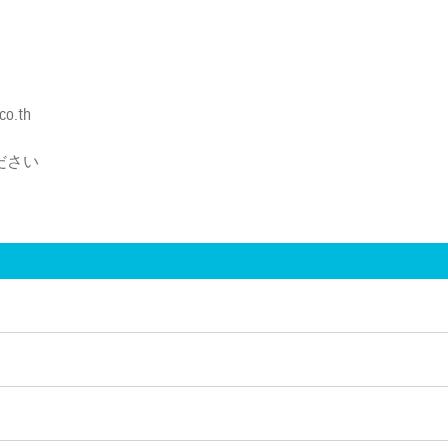
o.th
ださい