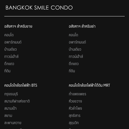
อสังหาฯ สำหรับขาย
อสังหาฯ สำหรับเช่า
คอนโด
คอนโด
อพาร์ทเมนต์
อพาร์ทเมนต์
บ้านเดี่ยว
บ้านเดี่ยว
ทาวน์เฮ้าส์
ทาวน์เฮ้าส์
ตึกแถว
ตึกแถว
ที่ดิน
ที่ดิน
คอนโดใกล้รถไฟฟ้า BTS
คอนโดใกล้รถไฟฟ้าใต้ดิน MRT
กรุงธนบุรี
กำแพงเพชร
สนามกีฬาแห่งชาติ
ห้วยขวาง
สนามเป้า
หัวลำโพง
สยาม
สุทธิสาร
สะพานควาย
สุขุมวิท