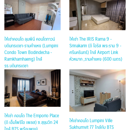
ให้เช่าคอนโด ลุมพินี คอนโดทาวน์
ให้เช่า The IRIS Rama 9 -
บดินทรเดชา-รามคำแหง (Lumpini
Srinakarin (ดิ ไอริส พระราม 9 -
Condo Town Bodindecha -
ศรีนครินทร์) ใกล้ Airport Link
Ramkhamhaeng) ใกล้
หัวหมาก ,รามคำแหง (600 เมตร)
รร.บดินทรเดชา
ให้เช่า คอนโด The Emporio Place
ให้เช่าคอนโด Lumpini Ville
(ดิ เอ็มโพริโอ เพลส) ซ.สุขุมวิท 24
Sukhumvit 77 ใกล้กับ BTS
ใกล้ BTS พร้อมพงษ์