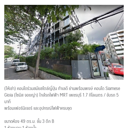
(ให้เช่า) คอนโดร่วมสมัยสไตล์ญี่ปุ่น ทำเลดี ย่านพร้อมพงษ์ คอนโด Siamese
Gioia (ไซมิส จอยญ่า) ใกล้รถไฟฟ้า MRT เพชรบุรี 1.7 กิโลเมตร / ขับรถ 5
นาที
พร้อมเฟอร์นิเจอร์ และอุปกรณ์ไฟฟ้าครบชุด
ขนาดห้อง 49 ตร.ม. ชั้น 3 ตึก B