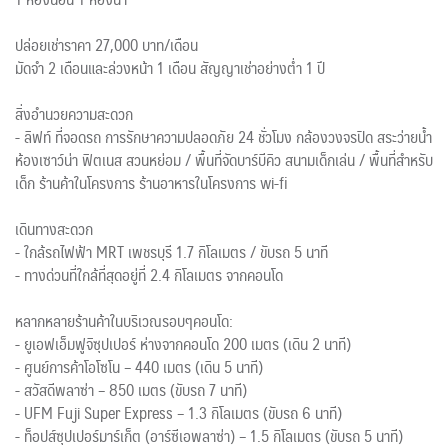
1 ห้องนอน 1 ห้องน้ำ
ปล่อยเช่าราคา 27,000 บาท/เดือน
มัดจำ 2 เดือนและล่วงหน้า 1 เดือน สัญญาเช่าอย่างต่ำ 1 ปี
สิ่งอำนวยความสะดวก
- ลิฟท์ ที่จอดรถ การรักษาความปลอดภัย 24 ชั่วโมง กล้องวงจรปิด สระว่ายน้ำ
ห้องเซาว์น่า ฟิตเนส สวนหย่อม / พื้นที่จัดบาร์บีคิว สนามเด็กเล่น / พื้นที่สำหรับ
เด็ก ร้านค้าในโครงการ ร้านอาหารในโครงการ wi-fi
เดินทางสะดวก
- ใกล้รถไฟฟ้า MRT เพชรบุรี 1.7 กิโลเมตร / ขับรถ 5 นาที
- ทางด่วนที่ใกล้ที่สุดอยู่ที่ 2.4 กิโลเมตร จากคอนโด
หลากหลายร้านค้าในบริเวณรอบๆคอนโด:
- ยูเอฟเอ็มฟูจิซุปเปอร์ ห่างจากคอนโด 200 เมตร (เดิน 2 นาที)
- ศูนย์การค้าโอโซโน – 440 เมตร (เดิน 5 นาที)
- สวัสดีพลาซ่า – 850 เมตร (ขับรถ 7 นาที)
- UFM Fuji Super Express – 1.3 กิโลเมตร (ขับรถ 6 นาที)
- ท็อปส์ซุปเปอร์มาร์เก็ต (อาร์ซีเอพลาซ่า) – 1.5 กิโลเมตร (ขับรถ 5 นาที)