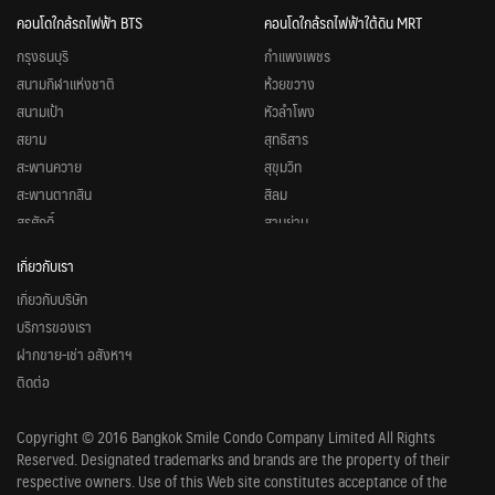
คอนโดใกล้รถไฟฟ้า BTS
คอนโดใกล้รถไฟฟ้าใต้ดิน MRT
กรุงธนบุรี
กำแพงเพชร
สนามกีฬาแห่งชาติ
ห้วยขวาง
สนามเป้า
หัวลำโพง
สยาม
สุทธิสาร
สะพานควาย
สุขุมวิท
สะพานตากสิน
สีลม
สุรศักดิ์
สามย่าน
หมอชิต
สวนจตุจักร
เกี่ยวกับเรา
อนุสาวรีย์ชัยสมรภูมิ
ศูนย์วัฒนธรรมแห่งประเทศไทย
เกี่ยวกับบริษัท
อารีย์
ศูนย์การประชุมแห่งชาติสิริกิติ์
บริการของเรา
อุดมสุข
ลุมพินี
ฝากขาย-เช่า อสังหาฯ
อโศก
ลาดพร้าว
ติดต่อ
อ่อนนุช
รัชดาภิเษก
เพลินจิต
พหลโยธิน
Copyright © 2016 Bangkok Smile Condo Company Limited All Rights
เอกมัย
พระราม 9
Reserved. Designated trademarks and brands are the property of their
แบริ่ง
บางโพ
respective owners. Use of this Web site constitutes acceptance of the