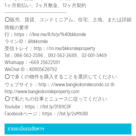
1ヶ月前払い、2ヶ月敷金、12ヶ月契約
-----------------------------------------
⭕️販売、賃貸、コンドミニアム、住宅、土地、または詳細
情報の要求
行：https：//line.me/R/ti/p/%40bkksmile
ラインID：@bkksmile
受信トレイ：http：//m.me/bkksmileproperty
Tel：086-562-2596、092-562-2689、02-001-5469
Whatsapp：+669 25622591
WeChat ID：K0905628792
⭕️で多くの物件を購入することを選択してください
ウェブサイト：http：//www.bangkoksmilecondo.co.th
http://www.bangkoksmileproperty.com
⭕️で私たちの仕事とニュースに従ってください
Youtube：https：//bit.ly/3189C0F
Facebookページ：https：//bit.ly/2vMtUBl
รายละเอียดอสังหาฯ