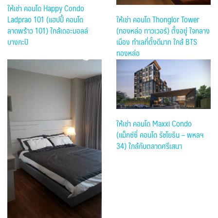
ให้เช่า คอนโด Happy Condo
Ladprao 101 (แฮปปี้ คอนโด
ให้เช่า คอนโด Thonglor Tower
ลาดพร้าว 101) ใกล้เดอะมอลล์
(ทองหล่อ ทาวเวอร์) ตั้งอยู่ ใจกลาง
บางกะปิ
เมือง ทำเลที่ตั้งดีมาก ใกล้ BTS
ทองหล่อ
ให้เช่า คอนโด Maxxi Condo
(แม็กซ์ซี่ คอนโด รัชโยธิน – พหลฯ
34) ใกล้กับตลาดศรีเสนา