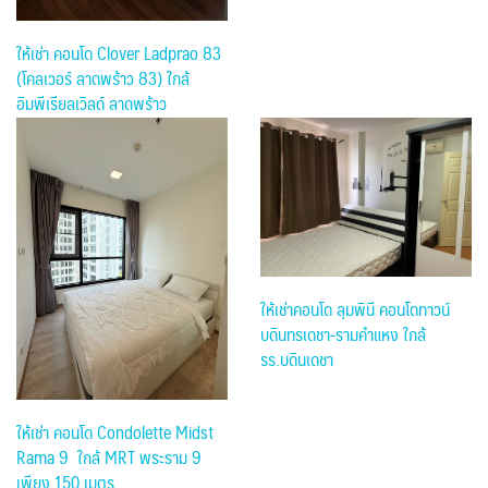
ให้เช่า คอนโด Clover Ladprao 83
(โคลเวอร์ ลาดพร้าว 83) ใกล้
อิมพีเรียลเวิลด์ ลาดพร้าว
ให้เช่าคอนโด ลุมพินี คอนโดทาวน์
บดินทรเดชา-รามคำแหง ใกล้
รร.บดินเดชา
ให้เช่า คอนโด Condolette Midst
Rama 9 ใกล้ MRT พระราม 9
เพียง 150 เมตร